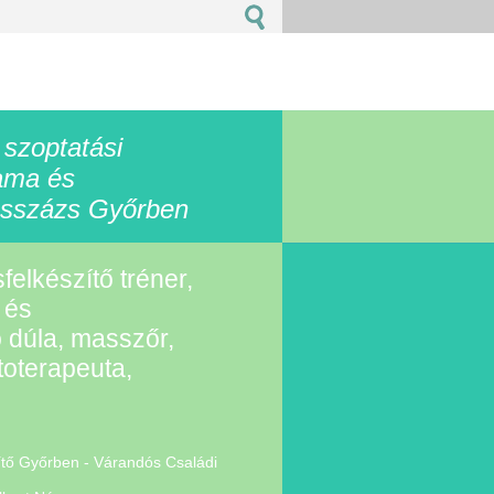
 szoptatási
ama és
sszázs Győrben
sfelkészítő tréner,
 és
 dúla, masszőr,
oterapeuta,
zítő Győrben - Várandós Családi