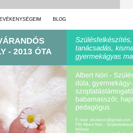
EVÉKENYSÉGEIM
BLOG
Szülésfelkészítés,
 VÁRANDÓS
tanácsadás, kism
 - 2013 ÓTA
gyermekágyas ma
Albert Nóri - Szülé
dúla, gyermekágy-
szoptatástámogató
babamasszőr, hapt
pedagógus
E-mail:
doulanor
i@gmail.
com
FB/ Albert Nóri - Szülésfelkés
Műhely