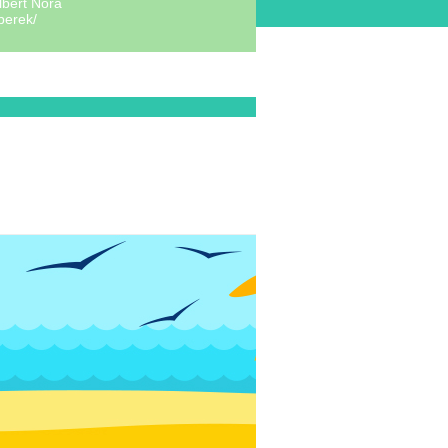
lbert Nóra
berek/