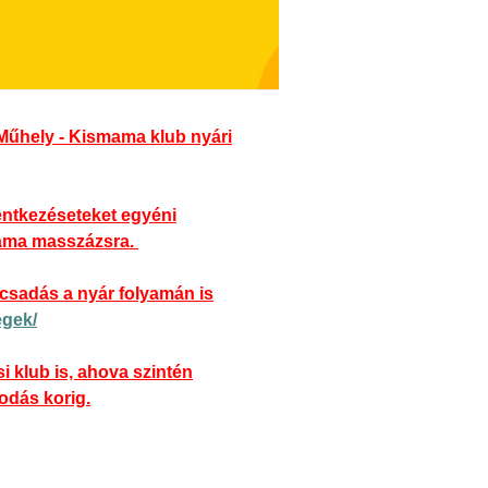
Műhely - Kismama klub nyári
lentkezéseteket egyéni
mama masszázsra.
ácsadás a nyár folyamán is
egek/
i klub is, ahova szintén
odás korig.