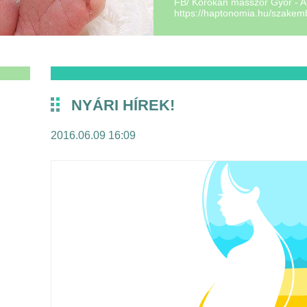
FB/ Korokan masszőr Győr - A
https://haptonomia.hu/szakem
doulanori@gmail.com
NYÁRI HÍREK!
2016.06.09 16:09