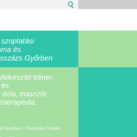
 szoptatási
ama és
sszázs Győrben
sfelkészítő tréner,
 és
 dúla, masszőr,
oterapeuta,
zítő Győrben - Várandós Családi