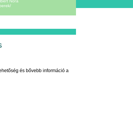
lbert Nóra
berek/
S
ehetőség és bővebb információ a