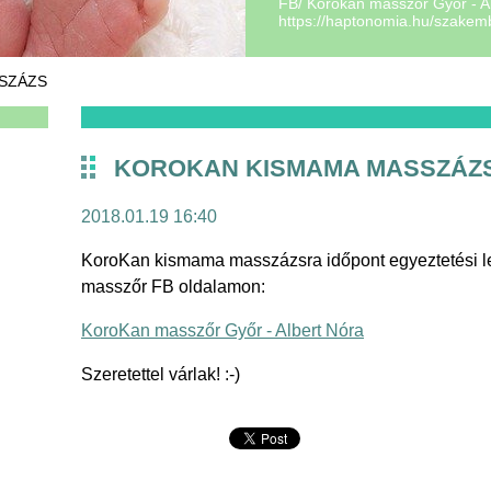
FB/ Korokan masszőr Győr - A
https://haptonomia.hu/szakem
doulanori@gmail.com
SZÁZS
KOROKAN KISMAMA MASSZÁZ
2018.01.19 16:40
KoroKan kismama masszázsra időpont egyeztetési l
masszőr FB oldalamon:
KoroKan masszőr Győr - Albert Nóra
Szeretettel várlak! :-)