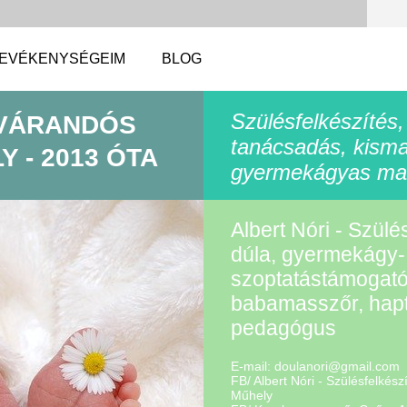
EVÉKENYSÉGEIM
BLOG
Szülésfelkészítés,
 VÁRANDÓS
tanácsadás, kism
 - 2013 ÓTA
gyermekágyas ma
Albert Nóri - Szülé
dúla, gyermekágy-
szoptatástámogató
babamasszőr, hapt
pedagógus
E-mail:
doulanor
i@gmail.
com
FB/ Albert Nóri - Szülésfelkés
Műhely