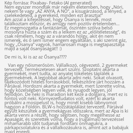
Kép forrása: Pixabay- Fetako (AI generated)
Nem egyszer mondták már nekem életemben, hogy „Nóri,
nekem te vagy „AZ ANYA, A NŐ”, a kisugárzásod, a lényed, a
cselekedeteid, a gyerekeid, minden ezt árasztja!”
Ám azzal a kifejezéssel, hogy Ősanya is lennék, most
találkoztam először, és amúgy nem pozitív értelemben…
Ez megmozgatta a fantáziámat, őszintén szólva belső
mosolyra húzta a szám és a lelkem ez az „előítéletesség”, és
csak remélem, hogy az a várandós hölgy, akit én nem
ismerek, és ő sem ismer engem egyáltalán, s aki szerint gáz,
hogy „Ősanya” vagyok, hamarosan maga is megtapasztalja
majd a saját ősanyaságát!! :)
De mi is, ki is az az Ősanya????
Van egy nőismerősöm. Vállalkozó, cégvezető. 2 gyermeket
tervezett. Természetesen akart szülni. Szoptatni akarta a
gyermekét, mert tudta, az anyatej tökéletes táplálék a
gyermekének. A legjobbat akarta adni neki. Sokat olvasott,
tájékozódott hiteles forrásokból, felkészítőre járt hozzám a
Párjával. Hordozni akarta a gyermekét, mert szerette volna,
hogy közelségben legyen vele, és nyugodt legyen, jól
fejlődjön. De neki is maradjon két keze a dolgaira, mert ez is
fontos volt neki. Környezettudatos volt, ezért ki akarta
próbálni a mosipelust is, hogy minél kisebb lábnyomot
hagyjon a Földön. BLW-s hozzátáplálást tervezett. Párjával
együtt készültek a gyermekágyas időszakra, mert az Apa is ki
akarta venni a részét, hogy segítsen, hogy megélhesse az
Apaságát, és szerették volna, hogy a (rugalmas) tervezéssel
mihamarabb időt tudjanak fordítani önmagukra, a
párkapcsolatukra és a vállalkozásukra is, amint azt a babájuk
majd engedi.