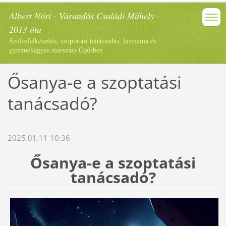
Albert Nóri - Várandós Családi Műhely -
2013 óta
Szülésfelkészítés, szoptatási tanácsadás, kismama és
gyermekágyas masszázs Győrben
Ősanya-e a szoptatási
tanácsadó?
2025.01.11 10:36
Ősanya-e a szoptatási
tanácsadó?