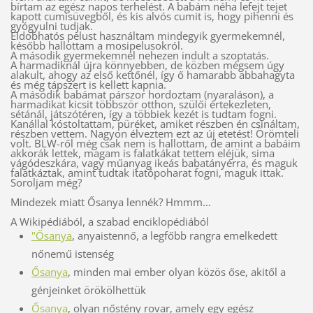
bírtam az egész napos terhelést. A babám néha lefejt tejet
kapott cumisüvegből, és kis alvós cumit is, hogy pihenni és
gyógyulni tudjak.
Eldobhatós pelust használtam mindegyik gyermekemnél,
később hallottam a mosipelusokról.
A második gyermekemnél nehezen indult a szoptatás.
A harmadiknál újra könnyebben, de közben mégsem úgy
alakult, ahogy az első kettőnél, így ő hamarabb abbahagyta
és még tápszert is kellett kapnia.
A második babámat párszor hordoztam (nyaraláson), a
harmadikat kicsit többször otthon, szülői értekezleten,
sétánál, játszótéren, így a többiek kezét is tudtam fogni.
Kanállal kóstoltattam, püréket, amiket részben én csináltam,
részben vettem. Nagyon élveztem ezt az új etetést! Örömteli
volt. BLW-ről még csak nem is hallottam, de amint a babáim
akkorák lettek, magam is falatkákat tettem eléjük, sima
vágódeszkára, vagy műanyag ikeás babatányérra, és maguk
falatkáztak, amint tudtak itatópoharat fogni, maguk ittak.
Soroljam még?
Mindezek miatt Ősanya lennék? Hmmm…
A Wikipédiából, a szabad enciklopédiából
"Ősanya
, anyaistennő, a legfőbb rangra emelkedett
nőnemű istenség
Ősanya
, minden mai ember olyan közös őse, akitől a
génjeinket örökölhettük
Ősanya
, olyan nőstény rovar, amely egy egész