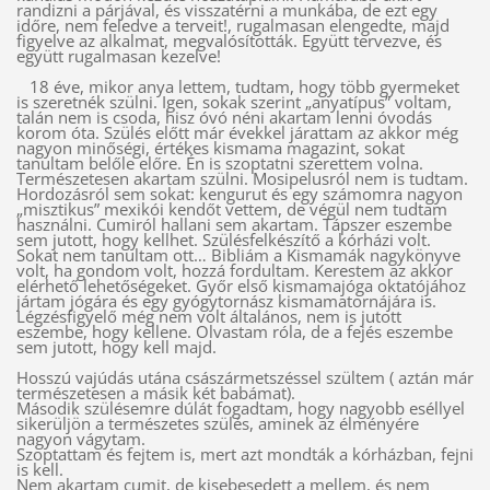
randizni a párjával, és visszatérni a munkába, de ezt egy
időre, nem feledve a terveit!, rugalmasan elengedte, majd
figyelve az alkalmat, megvalósították. Együtt tervezve, és
együtt rugalmasan kezelve!
18 éve, mikor anya lettem, tudtam, hogy több gyermeket
is szeretnék szülni. Igen, sokak szerint „anyatípus” voltam,
talán nem is csoda, hisz óvó néni akartam lenni óvodás
korom óta. Szülés előtt már évekkel járattam az akkor még
nagyon minőségi, értékes kismama magazint, sokat
tanultam belőle előre. Én is szoptatni szerettem volna.
Természetesen akartam szülni. Mosipelusról nem is tudtam.
Hordozásról sem sokat: kengurut és egy számomra nagyon
„misztikus” mexikói kendőt vettem, de végül nem tudtam
használni. Cumiról hallani sem akartam. Tápszer eszembe
sem jutott, hogy kellhet. Szülésfelkészítő a kórházi volt.
Sokat nem tanultam ott… Bibliám a Kismamák nagykönyve
volt, ha gondom volt, hozzá fordultam. Kerestem az akkor
elérhető lehetőségeket. Győr első kismamajóga oktatójához
jártam jógára és egy gyógytornász kismamatornájára is.
Légzésfigyelő még nem volt általános, nem is jutott
eszembe, hogy kellene. Olvastam róla, de a fejés eszembe
sem jutott, hogy kell majd.
Hosszú vajúdás utána császármetszéssel szültem ( aztán már
természetesen a másik két babámat).
Második szülésemre dúlát fogadtam, hogy nagyobb eséllyel
sikerüljön a természetes szülés, aminek az élményére
nagyon vágytam.
Szoptattam és fejtem is, mert azt mondták a kórházban, fejni
is kell.
Nem akartam cumit, de kisebesedett a mellem, és nem