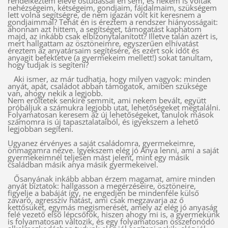
rendelkeztem eleve őstudással én sem, és nekem is voltak
nehézségeim, kétségeim, gondjaim, fájdalmaim, szükségem
lett volna segítségre, de nem igazán volt kit keresnem a
gondjaimmal? Tehát én is éreztem a rendszer hiányosságait:
ahonnan azt hittem, a segítséget, támogatást kaphatom
majd, az inkább csak elbizonytalanított? Illetve talán azért is,
mert hallgattam az ösztöneimre, egyszerűen elhívatást
éreztem az anyatársaim segítésére, és ezért sok időt és
anyagit befektetve (a gyermekeim mellett!) sokat tanultam,
hogy tudjak is segíteni?
Aki ismer, az már tudhatja, hogy milyen vagyok: minden
anyát, apát, családot abban támogatok, amiben szüksége
van, ahogy nekik a legjobb.
Nem erőltetek senkire semmit, ami nekem bevált, együtt
próbáljuk a számukra legjobb utat, lehetőségeket megtalálni.
Folyamatosan keresem az új lehetőségeket, tanulok mások
számomra is új tapasztalataiból, és igyekszem a lehető
legjobban segíteni.
Ugyanez érvényes a saját családomra, gyermekeimre,
önmagamra nézve. Igyekszem elég jó Anya lenni, ami a saját
gyermekeimnél teljesen mást jelent, mint egy másik
családban másik anya másik gyermekeivel.
Ősanyának inkább abban érzem magamat, amire minden
anyát bíztatok: hallgasson a megérzéseire, ösztöneire,
figyelje a babáját így, ne engedjen be mindenféle külső
zavaró, agresszív hatást, ami csak megzavarja az ő
kettősüket, egymás megismerését, amely az elég jó anyaság
felé vezető első lépcsőfok, hiszen ahogy mi is, a gyermekünk
is folyamatosan változik, és egy folyamatosan összefonódó