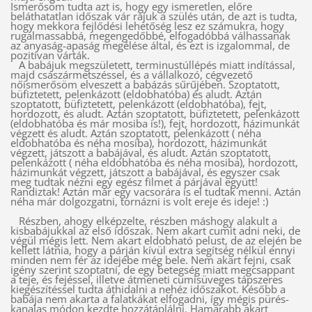
Ismerősöm tudta azt is, hogy egy ismeretlen, előre
beláthatatlan időszak vár rájuk a szülés után, de azt is tudta,
hogy mekkora fejlődési lehetőség lesz ez számukra, hogy
rugalmassabbá, megengedőbbé, elfogadóbbá válhassanak
az anyaság-apaság megélése által, és ezt is izgalommal, de
pozitívan várták.
A babájuk megszületett, terminustúllépés miatt indítással,
majd császármetszéssel, és a vállalkozó, cégvezető
nőismerősöm elveszett a babázás sűrűjében. Szoptatott,
büfiztetett, pelenkázott (eldobhatóba) és aludt. Aztán
szoptatott, büfiztetett, pelenkázott (eldobhatóba), fejt,
hordozott, és aludt. Aztán szoptatott, büfiztetett, pelenkázott
(eldobhatóba és már mosiba is!), fejt, hordozott, házimunkát
végzett és aludt. Aztán szoptatott, pelenkázott ( néha
eldobhatóba és néha mosiba), hordozott, házimunkát
végzett, játszott a babájával, és aludt. Aztán szoptatott,
pelenkázott ( néha eldobhatóba és néha mosiba), hordozott,
házimunkát végzett, játszott a babájával, és egyszer csak
meg tudtak nézni egy egész filmet a párjával együtt!
Randiztak! Aztán már egy vacsorára is el tudtak menni. Aztán
néha már dolgozgatni, tornázni is volt ereje és ideje! :)
Részben, ahogy elképzelte, részben máshogy alakult a
kisbabájukkal az első időszak. Nem akart cumit adni neki, de
végül mégis lett. Nem akart eldobható pelust, de az elején be
kellett látnia, hogy a párján kívül extra segítség nélkül ennyi
minden nem fér az idejébe még bele. Nem akart fejni, csak
igény szerint szoptatni, de egy betegség miatt megcsappant
a teje, és fejéssel, illetve átmeneti cumisüveges tápszeres
kiegészítéssel tudta áthidalni a nehéz időszakot. Később a
babája nem akarta a falatkákat elfogadni, így mégis pürés-
kanalas módon kezdte hozzátáplálni. Hamarabb akart