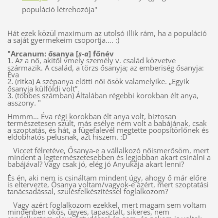
populáció létrehozója"
Hát ezek közül maximum az utolsó illik rám, ha a populáció
a saját gyermekeim csoportja…. :)
"Arcanum: ősanya [
s-a
] főnév
Az a nő, akitől vmely személy v. család közvetve
1.
származik. A család, a törzs ősanyja; az emberiség ősanyja:
Éva
(ritka) A szépanya előtti női ősök valamelyike. „Egyik
2.
ősanyja külföldi volt”
(többes számban) Általában régebbi korokban élt anya,
3.
asszony. "
Hmmm… Éva régi korokban élt anya volt, biztosan
természetesen szült, más esélye nem volt a babájának, csak
a szoptatás, és hát, a fügefalevél megtette poopsitörlőnek és
eldobhatós pelusnak, azt hiszem. :D
Viccet félretéve, Ősanya-e a vállalkozó nőismerősöm, mert
mindent a legtermészetesebben és legjobban akart csinálni a
babájával? Vagy csak jó, elég jó Anyukája akart lenni?
És én, aki nem is csináltam mindent úgy, ahogy ő már előre
is eltervezte, Ősanya voltam/vagyok-e azért, mert szoptatási
tanácsadással, szülésfelkészítéssel foglalkozom?
Vagy azért foglalkozom ezekkel, mert magam sem voltam
mindenben okos, ügyes, tapasztalt, sikeres, nem