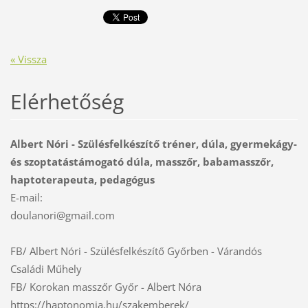
« Vissza
Elérhetőség
Albert Nóri - Szülésfelkészítő tréner, dúla, gyermekágy-
és szoptatástámogató dúla, masszőr, babamasszőr,
haptoterapeuta, pedagógus
E-mail:
doulanor
i@gmail.
com
FB/ Albert Nóri - Szülésfelkészítő Győrben - Várandós
Családi Műhely
FB/ Korokan masszőr Győr - Albert Nóra
https://haptonomia.hu/szakemberek/