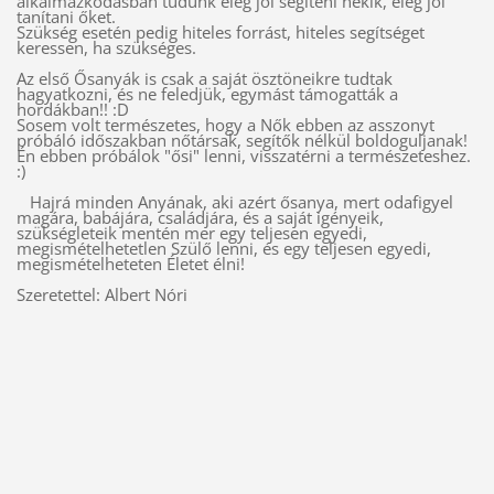
alkalmazkodásban tudunk elég jól segíteni nekik, elég jól
tanítani őket.
Szükség esetén pedig hiteles forrást, hiteles segítséget
keressen, ha szükséges.
Az első Ősanyák is csak a saját ösztöneikre tudtak
hagyatkozni, és ne feledjük, egymást támogatták a
hordákban!! :D
Sosem volt természetes, hogy a Nők ebben az asszonyt
próbáló időszakban nőtársak, segítők nélkül boldoguljanak!
Én ebben próbálok "ősi" lenni, visszatérni a természeteshez.
:)
Hajrá minden Anyának, aki azért ősanya, mert odafigyel
magára, babájára, családjára, és a saját igényeik,
szükségleteik mentén mer egy teljesen egyedi,
megismételhetetlen Szülő lenni, és egy teljesen egyedi,
megismételheteten Életet élni!
Szeretettel: Albert Nóri