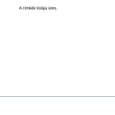
A címkék listája üres.
Kezdőlap