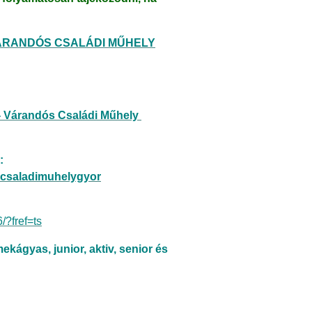
VÁRANDÓS CSALÁDI MŰHELY
 - Várandós Családi Műhely
:
scsaladimuhelygyor
?fref=ts
kágyas, junior, aktiv, senior és