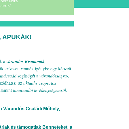
lbert Nóra
berek/
 APUKÁK!
k a
várandós Kismamák,
ik szívesen vennék igénybe egy képzett
 tanácsadó
segítségét a
várandósságra-,
zódhatsz az
aktuális csoportos
alamint
tanácsadói tevékenységemről.
t a Várandós Családi Műhely,
várlak és támogatlak Benneteket a