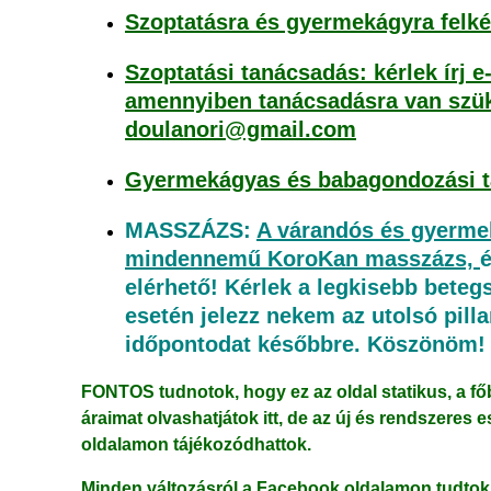
Szoptatásra és gyermekágyra felk
Szoptatási tanácsadás: kérlek írj 
amennyiben tanácsadásra van szü
doulanori@gmail.com
Gyermekágyas és babagondozási 
MASSZÁZS:
A várandós és gyerm
mindennemű KoroKan masszázs,
é
elérhető!
Kérlek a legkisebb beteg
esetén jelezz nekem az utolsó pilla
időpontodat későbbre. Köszönöm! 
FONTOS tudnotok, hogy ez az oldal statikus, a főb
áraimat olvashatjátok itt, de az új és rendszere
oldalamon tájékozódhattok.
Minden változásról a Facebook oldalamon tudtok