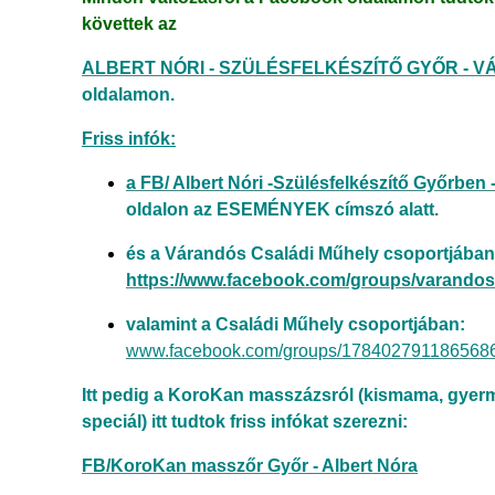
követtek az
ALBERT NÓRI - SZÜLÉSFELKÉSZÍTŐ GYŐR - 
oldalamon.
Friss infók:
a
FB/ Albert Nóri -Szülésfelkészítő Győrben
oldalon az ESEMÉNYEK címszó alatt.
és a Várandós Családi Műhely csoportjában
https://www.facebook.com/groups/varando
valamint a Családi Műhely csoportjában:
www.facebook.com/groups/1784027911865686/
Itt pedig a KoroKan masszázsról (kismama, gyerme
speciál) itt tudtok friss infókat szerezni:
FB/KoroKan masszőr Győr - Albert Nóra