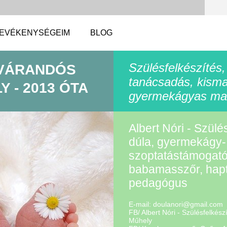
EVÉKENYSÉGEIM
BLOG
Szülésfelkészítés,
 VÁRANDÓS
tanácsadás, kism
 - 2013 ÓTA
gyermekágyas ma
Albert Nóri - Szülé
dúla, gyermekágy-
szoptatástámogató
babamasszőr, hapt
pedagógus
E-mail:
doulanor
i@gmail.
com
FB/ Albert Nóri - Szülésfelkés
Műhely