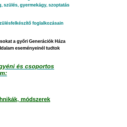
, szülés, gyermekágy, szoptatás
ülésfelkészítő foglalkozásain
ásokat a győri Generációk Háza
ldalam eseményeinél tudtok
egyéni és csoportos
im:
chnikák, módszerek