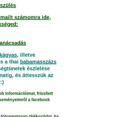
észülés
e-mailt számomra ide,
kséged:
tanácsadás
ekágyas
, illetve
s a thai
babamasszázs
ségtünetek észlelése
natig, és áttesszük az
:)
b információimat, frissített
s eseményeimről a facebook
 folyamatosan tájékozódni, ha