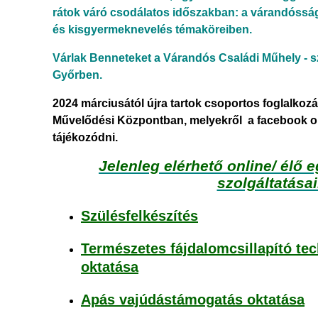
rátok váró csodálatos időszakban: a várandósság
és kisgyermeknevelés témaköreiben.
Várlak Benneteket a Várandós Családi Műhely - sz
Győrben.
2024 márciusától újra tartok csoportos foglalkoz
Művelődési Központban, melyekről a facebook o
tájékozódni.
Jelenleg elérhető online/ élő 
szolgáltatása
Szülésfelkészítés
Természetes fájdalomcsillapító te
oktatása
Apás vajúdástámogatás oktatása