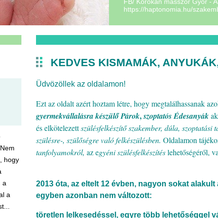
FB/ Korokan masszőr Győr - A
https://haptonomia.hu/szakem
doulanori@gmail.com
KEDVES KISMAMÁK, ANYUKÁK,
Üdvözöllek az oldalamon!
Ezt az oldalt azért hoztam létre, hogy megtalálhassanak azo
,
gyermekvállalásra készülő Párok
szoptatós Édesanyák
ak
és elkötelezett
szülésfelkészítő szakember, dúla, szoptatási
p
szülésre-, szülőségre való felkészülésben.
Oldalamon tájéko
) Nem
tanfolyamokról,
az e
gyéni szülésfelkészítés
lehetőségéről, v
, hogy
a
, a
2013 óta, az eltelt 12 évben, nagyon sokat alakul
al a
egyben azonban nem változott:
t...
töretlen lelkesedéssel, egyre több lehetőséggel 