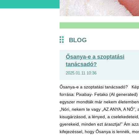
BLOG
Ősanya-e a szoptatási
tanácsadó?
2025.01.11 10:36
Ősanya-e a szoptatási tanácsadó? Ké
forrása: Pixabay- Fetako (AI generated
egyszer mondták már nekem életemben
„Nóri, nekem te vagy „AZ ANYA, A NŐ”, 
kisugárzásod, a lényed, a cselekedeteid
gyerekeid, minden ezt árasztja!” Ám azz
kifejezéssel, hogy Ősanya is lennék, mos