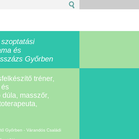
 szoptatási
ama és
sszázs Győrben
sfelkészítő tréner,
 és
 dúla, masszőr,
oterapeuta,
zítő Győrben - Várandós Családi